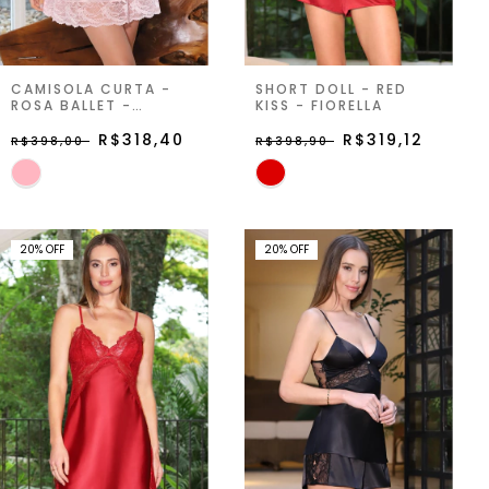
CAMISOLA CURTA -
SHORT DOLL - RED
ROSA BALLET -
KISS - FIORELLA
ZIPPORAH
R$318,40
R$319,12
R$398,00
R$398,90
20
%
OFF
20
%
OFF