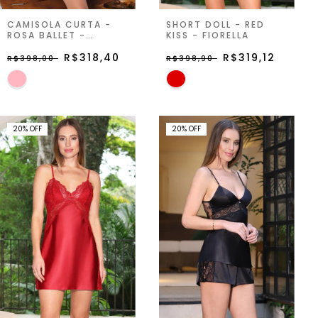
CAMISOLA CURTA -
SHORT DOLL - RED
ROSA BALLET -
KISS - FIORELLA
ZIPPORAH
R$318,40
R$319,12
R$398,00
R$398,90
20
%
OFF
20
%
OFF