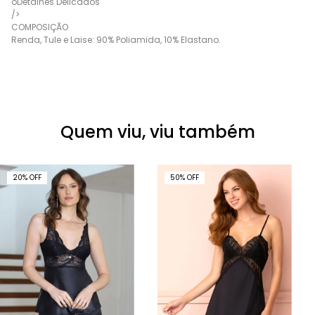
oDetalhes Delicados
/>
COMPOSIÇÃO
Renda, Tule e Laise: 90% Poliamida, 10% Elastano.
Quem viu, viu também
20
%
OFF
50
%
OFF