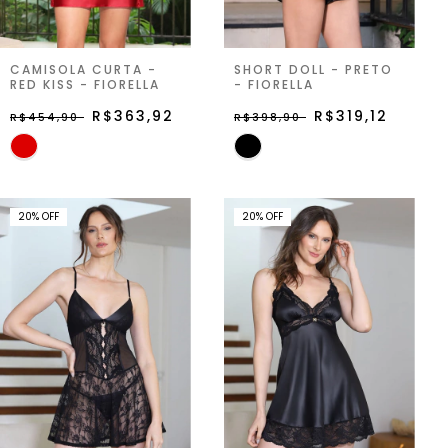
CAMISOLA CURTA -
SHORT DOLL - PRETO
RED KISS - FIORELLA
- FIORELLA
R$363,92
R$319,12
R$454,90
R$398,90
20
%
OFF
20
%
OFF