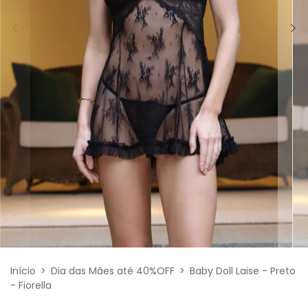
Início
>
Dia das Mães até 40%OFF
>
Baby Doll Laise - Preto
- Fiorella