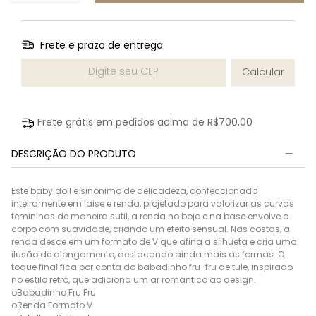
Frete e prazo de entrega
Entregas para o CEP:
Calcular
Frete grátis em pedidos acima de
R$700,00
DESCRIÇÃO DO PRODUTO
Este baby doll é sinônimo de delicadeza, confeccionado
inteiramente em laise e renda, projetado para valorizar as curvas
femininas de maneira sutil, a renda no bojo e na base envolve o
corpo com suavidade, criando um efeito sensual. Nas costas, a
renda desce em um formato de V que afina a silhueta e cria uma
ilusão de alongamento, destacando ainda mais as formas. O
toque final fica por conta do babadinho fru-fru de tule, inspirado
no estilo retrô, que adiciona um ar romântico ao design.
oBabadinho Fru Fru
oRenda Formato V