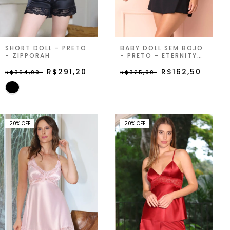
SHORT DOLL - PRETO
BABY DOLL SEM BOJO
- ZIPPORAH
- PRETO - ETERNITY
JOY
R$291,20
R$162,50
R$364,00
R$325,00
20
%
OFF
20
%
OFF