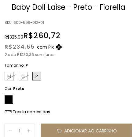
Baby Doll Laise - Preto - Fiorella
SKU:
600-599-012-01
R$260,72
R$325,90
R$234,65
com
Pix
2
x
de
R$130,36
sem juros
Tamanho:
P
M
G
P
Cor:
Preto
Tabela de medidas
ADICIONAR AO CARRINHO