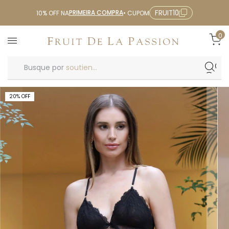
PRIMEIRA COMPRA
FRUIT10
10% OFF NA
• CUPOM
0
Busque por
soutien...
20
%
OFF