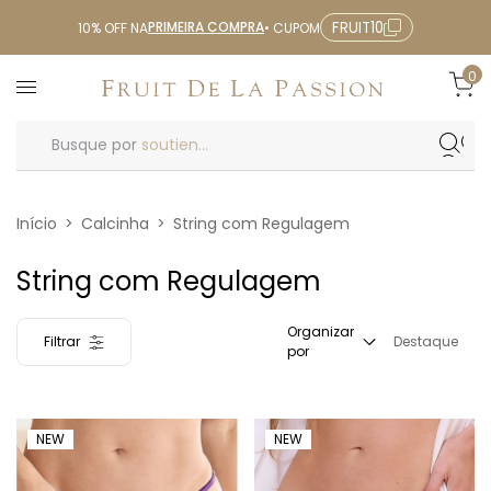
PRIMEIRA COMPRA
FRUIT10
10% OFF NA
• CUPOM
0
Busque por
soutien...
Início
>
Calcinha
>
String com Regulagem
String com Regulagem
Organizar
Filtrar
Destaque
por
NEW
NEW