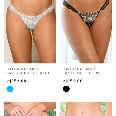
CALCINHA FANCY
CALCINHA FANCY
PANTY ABERTA - ANGEL
PANTY ABERTA - PRETO
BLUE - JARDIN DE LA
- JARDIN DE LA LUNE
LUNE
R$152,00
R$152,00