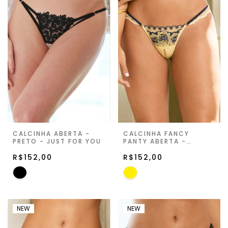
CALCINHA ABERTA -
CALCINHA FANCY
PRETO - JUST FOR YOU
PANTY ABERTA -
VANILLA - JARDIN DE LA
R$152,00
LUNE
R$152,00
NEW
NEW