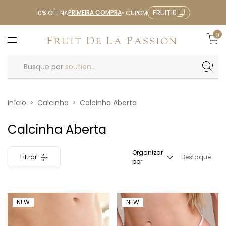
PRIMEIRA COMPRA
FRUIT10
10% OFF NA
• CUPOM
0
Busque por
soutien...
Início
>
Calcinha
>
Calcinha Aberta
Calcinha Aberta
Organizar
Filtrar
Destaque
por
NEW
NEW