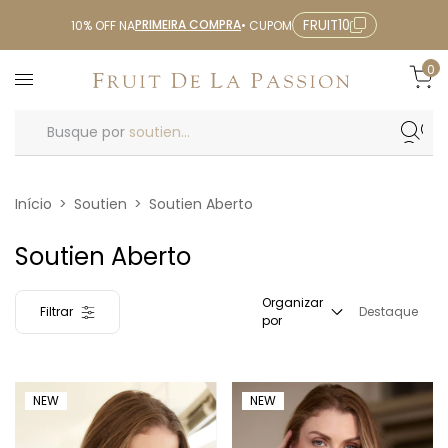
PRIMEIRA COMPRA
FRUIT10
10% OFF NA
• CUPOM
0
Busque por
soutien...
Início
>
Soutien
>
Soutien Aberto
Soutien Aberto
Organizar
Filtrar
Destaque
por
NEW
NEW