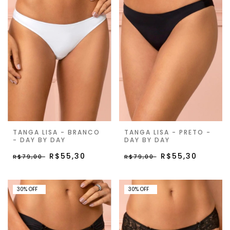
TANGA LISA - BRANCO
TANGA LISA - PRETO -
- DAY BY DAY
DAY BY DAY
R$55,30
R$55,30
R$79,00
R$79,00
30% OFF
30% OFF
30
%
OFF
30
%
OFF