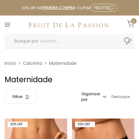
PRIMEIRA COMPRA
FRUIT10
10% OFF NA
• CUPOM
0
Busque por
soutien...
Início
>
Calcinha
>
Maternidade
Maternidade
Organizar
Filtrar
Destaque
por
30% OFF
30% OFF
30
%
OFF
30
%
OFF