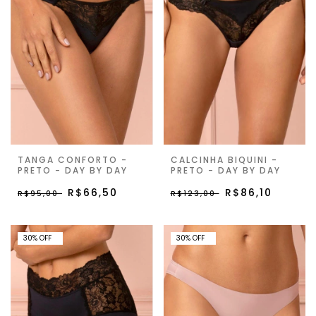
TANGA CONFORTO -
CALCINHA BIQUINI -
PRETO - DAY BY DAY
PRETO - DAY BY DAY
R$66,50
R$86,10
R$95,00
R$123,00
30% OFF
30% OFF
30
%
OFF
30
%
OFF