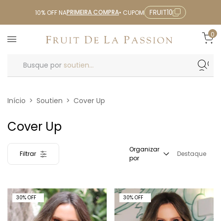
PRIMEIRA COMPRA
FRUIT10
10% OFF NA
• CUPOM
0
Busque por
soutien...
Início
>
Soutien
>
Cover Up
Cover Up
Organizar
Filtrar
Destaque
por
30% OFF
30% OFF
30
%
OFF
30
%
OFF