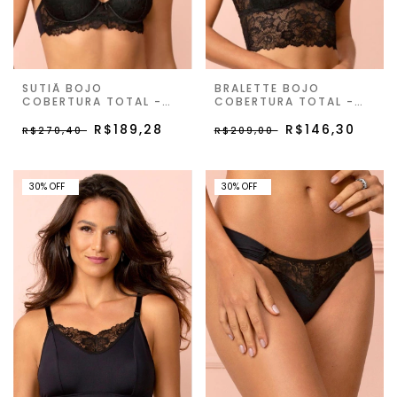
SUTIÃ BOJO
BRALETTE BOJO
COBERTURA TOTAL -
COBERTURA TOTAL -
PRETO - DAY BY DAY
PRETO - DAY BY DAY
R$189,28
R$146,30
R$270,40
R$209,00
30% OFF
30% OFF
30
%
OFF
30
%
OFF