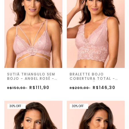
SUTIÃ TRIÂNGULO SEM
BRALETTE BOJO
BOJO - ANGEL ROSÊ -
COBERTURA TOTAL -
DAY BY DAY
ANGEL ROSÊ - DAY BY
R$111,90
DAY
R$146,30
R$159,90
R$209,00
30% OFF
30% OFF
30
%
OFF
30
%
OFF