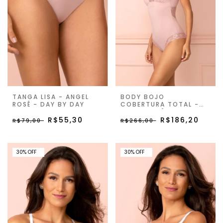
TANGA LISA - ANGEL
BODY BOJO
ROSÊ - DAY BY DAY
COBERTURA TOTAL -
ANGEL ROSÊ - DAY BY
R$55,30
DAY
R$186,20
R$79,00
R$266,00
30% OFF
30% OFF
30
%
OFF
30
%
OFF