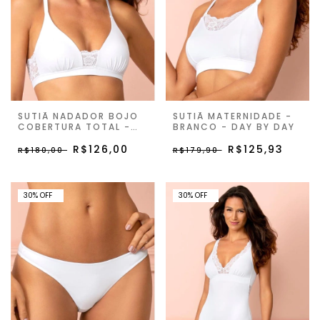
SUTIÃ NADADOR BOJO
SUTIÃ MATERNIDADE -
COBERTURA TOTAL -
BRANCO - DAY BY DAY
BRANCO - DAY BY DAY
R$126,00
R$125,93
R$180,00
R$179,90
30% OFF
30% OFF
30
%
OFF
30
%
OFF