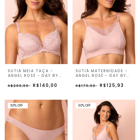
SUTIÃ MEIA TAÇA -
SUTIÃ MATERNIDADE -
ANGEL ROSÊ - DAY BY
ANGEL ROSÊ - DAY BY
DAY
DAY
R$140,00
R$125,93
R$200,00
R$179,90
30% OFF
30% OFF
30
%
OFF
30
%
OFF