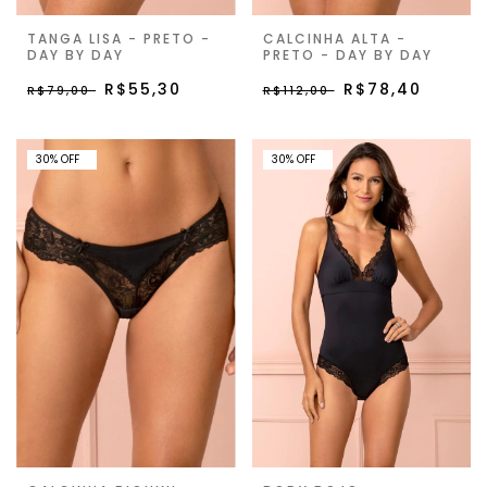
TANGA LISA - PRETO -
CALCINHA ALTA -
DAY BY DAY
PRETO - DAY BY DAY
R$55,30
R$78,40
R$79,00
R$112,00
30% OFF
30% OFF
30
%
OFF
30
%
OFF