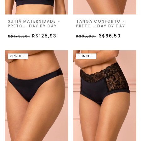
SUTIÃ MATERNIDADE -
TANGA CONFORTO -
PRETO - DAY BY DAY
PRETO - DAY BY DAY
R$125,93
R$66,50
R$179,90
R$95,00
30% OFF
30% OFF
30
%
OFF
30
%
OFF