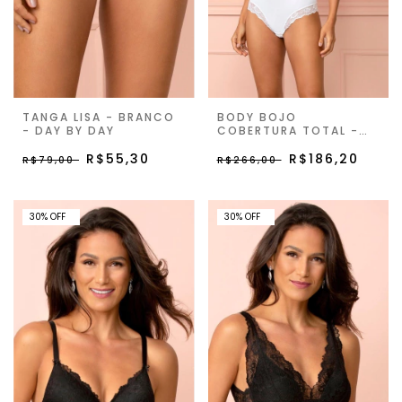
TANGA LISA - BRANCO
BODY BOJO
- DAY BY DAY
COBERTURA TOTAL -
BRANCO - DAY BY DAY
R$55,30
R$186,20
R$79,00
R$266,00
30% OFF
30% OFF
30
%
OFF
30
%
OFF