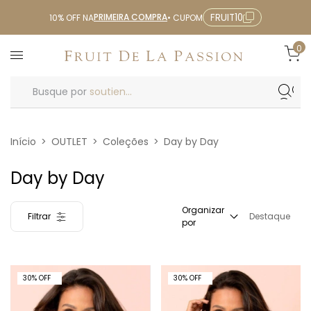
PRIMEIRA COMPRA
FRUIT10
10% OFF NA
• CUPOM
0
Busque por
soutien...
Início
>
OUTLET
>
Coleções
>
Day by Day
Day by Day
Organizar
Filtrar
Destaque
por
30% OFF
30% OFF
30
%
OFF
30
%
OFF