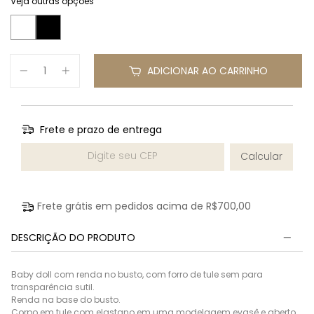
Veja outras opções
ADICIONAR AO CARRINHO
Frete e prazo de entrega
Entregas para o CEP:
Calcular
Frete grátis em pedidos acima de
R$700,00
DESCRIÇÃO DO PRODUTO
Baby doll com renda no busto, com forro de tule sem para
transparência sutil.
Renda na base do busto.
Corpo em tule com elastano em uma modelagem evasê e aberto