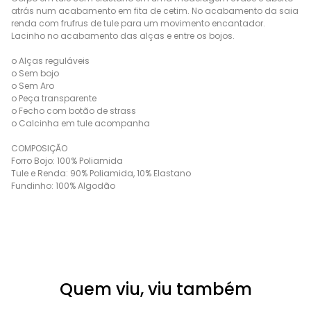
atrás num acabamento em fita de cetim. No acabamento da saia
renda com frufrus de tule para um movimento encantador.
Lacinho no acabamento das alças e entre os bojos.
o Alças reguláveis
o Sem bojo
o Sem Aro
o Peça transparente
o Fecho com botão de strass
o Calcinha em tule acompanha
COMPOSIÇÃO
Forro Bojo: 100% Poliamida
Tule e Renda: 90% Poliamida, 10% Elastano
Fundinho: 100% Algodão
Quem viu, viu também