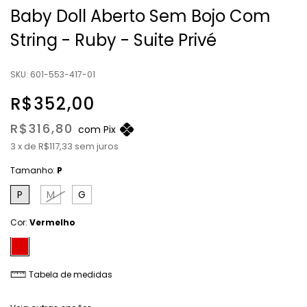
Baby Doll Aberto Sem Bojo Com
String - Ruby - Suite Privé
SKU:
601-553-417-01
R$352,00
R$316,80
com
Pix
3
x
de
R$117,33
sem juros
Tamanho:
P
P
M
G
Cor:
Vermelho
Tabela de medidas