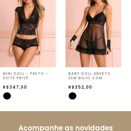
MINI DOLL - PRETO -
BABY DOLL ABERTO
SUITE PRIVÉ
SEM BOJO COM
STRING - PRETO -
R$347,00
SUITE PRIVÉ
R$352,00
Acompanhe as novidades